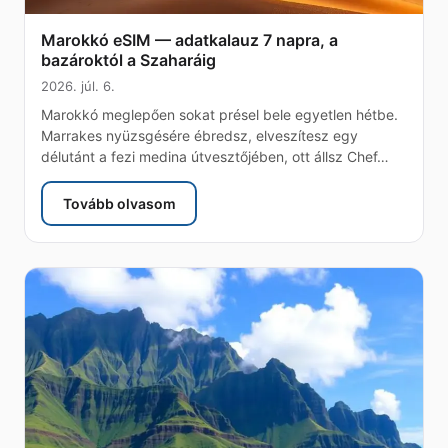
Marokkó eSIM — adatkalauz 7 napra, a
bazároktól a Szaharáig
2026. júl. 6.
Marokkó meglepően sokat présel bele egyetlen hétbe.
Marrakes nyüzsgésére ébredsz, elveszítesz egy
délutánt a fezi medina útvesztőjében, ott állsz Chef…
Tovább olvasom
: Marokkó eSIM — adatkalauz 7 napra, a bazárok