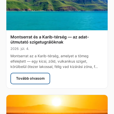
Montserrat és a Karib-térség — az adat-
útmutató szigetugrálóknak
2026. júl. 4.
Montserrat az a Karib-térség, amelyet a tömeg
elfelejtett — egy kicsi, zöld, vulkanikus sziget,
körülbelül ötezer lakossal, félig vad kizárási zóna, f…
Tovább olvasom
: Montserrat és a Karib-térség — az adat-útmut