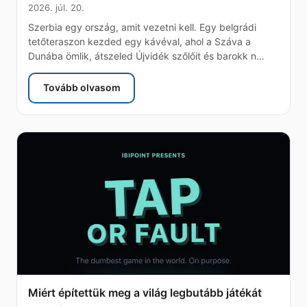
2026. júl. 20.
Szerbia egy ország, amit vezetni kell. Egy belgrádi
tetőteraszon kezded egy kávéval, ahol a Száva a
Dunába ömlik, átszeled Újvidék szőlőit és barokk n…
Tovább olvasom
: Szerbia eSIM — az őszinte útmutató a korlátlan
Miért építettük meg a világ legbutább játékát