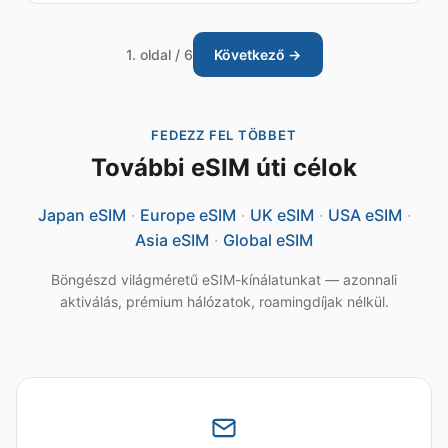
1. oldal / 6
Következő →
FEDEZZ FEL TÖBBET
További eSIM úti célok
Japan eSIM
·
Europe eSIM
·
UK eSIM
·
USA eSIM
·
Asia eSIM
·
Global eSIM
Böngészd világméretű eSIM-kínálatunkat — azonnali
aktiválás, prémium hálózatok, roamingdíjak nélkül.