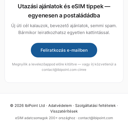
Utazási ajánlatok és eSIM tippek —
egyenesen a postaládádba
Új úti cél kalauzok, bevezető ajánlatok, semmi spam.
Bármikor leiratkozhatsz egyetlen kattintással.
Feliratkozás e-mailben
Megnyílik a levelezőappod előre kitöltve — vagy írj közvetlenül a
contact@ibipoint.com címre
© 2026 IbiPoint Ltd ·
Adatvédelem
·
Szolgáltatási feltételek
·
Visszatérítések
eSIM adatcsomagok 200+ országhoz · contact@ibipoint.com