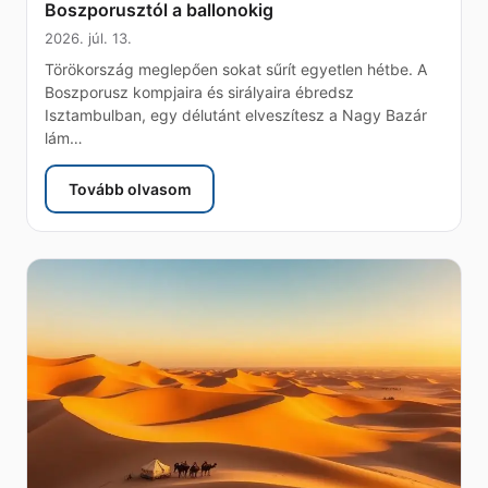
Boszporusztól a ballonokig
2026. júl. 13.
Törökország meglepően sokat sűrít egyetlen hétbe. A
Boszporusz kompjaira és sirályaira ébredsz
Isztambulban, egy délutánt elveszítesz a Nagy Bazár
lám…
Tovább olvasom
: Törökország eSIM — 7 napos adatkalauz, a Bos