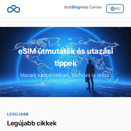
Bolt
Blog
Help Center
HU
eSIM útmutatók és utazási
tippek
Maradj kapcsolatban, bárhová is mész.
LEGÚJABB
Legújabb cikkek