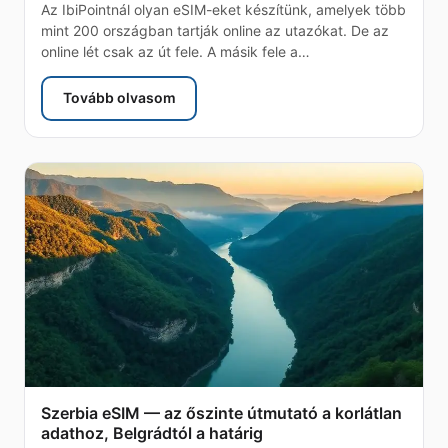
Az IbiPointnál olyan eSIM-eket készítünk, amelyek több
mint 200 országban tartják online az utazókat. De az
online lét csak az út fele. A másik fele a…
Tovább olvasom
: find series — ingyenes utazási appok az IbiPoin
Szerbia eSIM — az őszinte útmutató a korlátlan
adathoz, Belgrádtól a határig