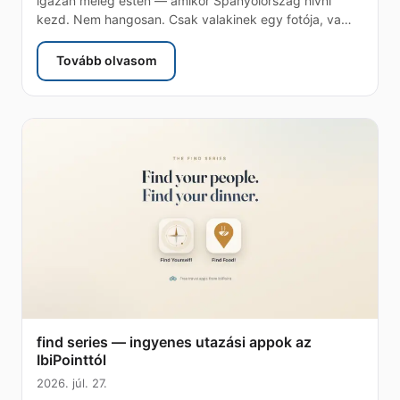
igazán meleg estén — amikor Spanyolország hívni
kezd. Nem hangosan. Csak valakinek egy fotója, va…
Tovább olvasom
: Spanyolország eSIM — egy nyár a keleti parton,
find series — ingyenes utazási appok az
IbiPointtól
2026. júl. 27.