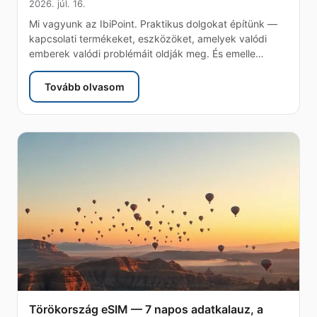
2026. júl. 16.
Mi vagyunk az IbiPoint. Praktikus dolgokat építünk —
kapcsolati termékeket, eszközöket, amelyek valódi
emberek valódi problémáit oldják meg. És emelle…
Tovább olvasom
: Miért építettük meg a világ legbutább játékát
Törökország eSIM — 7 napos adatkalauz, a