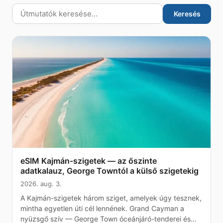
Keresés
eSIM Kajmán-szigetek — az őszinte
adatkalauz, George Towntól a külső szigetekig
2026. aug. 3.
A Kajmán-szigetek három sziget, amelyek úgy tesznek,
mintha egyetlen úti cél lennének. Grand Cayman a
nyüzsgő szív — George Town óceánjáró-tenderei és…