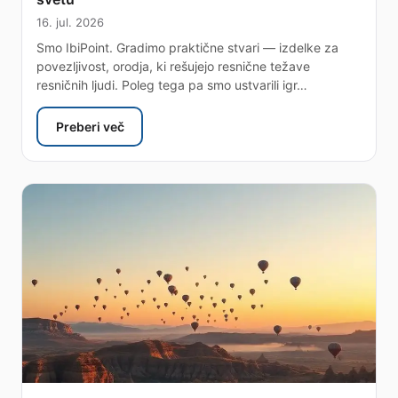
16. jul. 2026
Smo IbiPoint. Gradimo praktične stvari — izdelke za
povezljivost, orodja, ki rešujejo resnične težave
resničnih ljudi. Poleg tega pa smo ustvarili igr…
Preberi več
: Zakaj smo ustvarili najbolj neumno igro na svetu