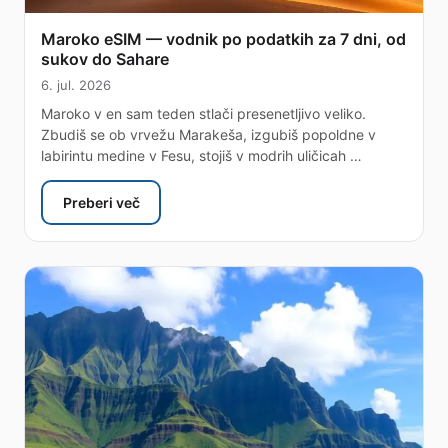
Maroko eSIM — vodnik po podatkih za 7 dni, od
sukov do Sahare
6. jul. 2026
Maroko v en sam teden stlači presenetljivo veliko.
Zbudiš se ob vrvežu Marakeša, izgubiš popoldne v
labirintu medine v Fesu, stojiš v modrih uličicah …
Preberi več
: Maroko eSIM — vodnik po podatkih za 7 dni, od s