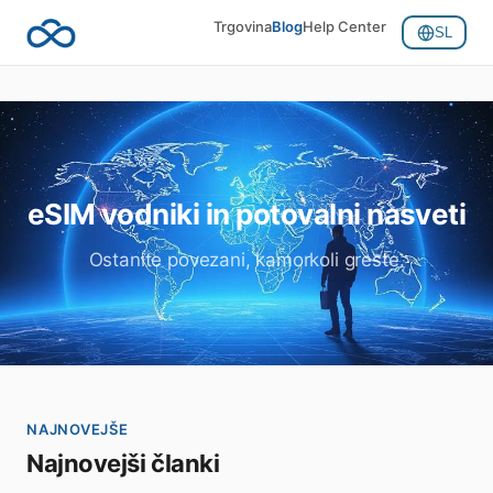
Trgovina
Blog
Help Center
SL
eSIM vodniki in potovalni nasveti
Ostanite povezani, kamorkoli greste.
NAJNOVEJŠE
Najnovejši članki