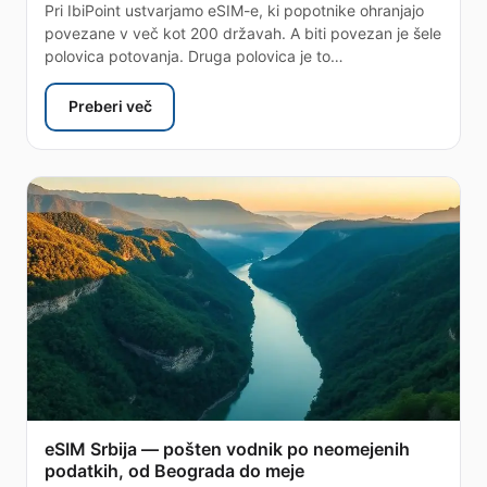
Pri IbiPoint ustvarjamo eSIM-e, ki popotnike ohranjajo
povezane v več kot 200 državah. A biti povezan je šele
polovica potovanja. Druga polovica je to…
Preberi več
: find series — brezplačne potovalne aplikacije od I
eSIM Srbija — pošten vodnik po neomejenih
podatkih, od Beograda do meje