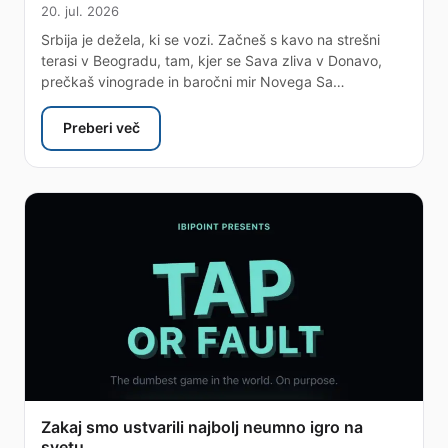
20. jul. 2026
Srbija je dežela, ki se vozi. Začneš s kavo na strešni
terasi v Beogradu, tam, kjer se Sava zliva v Donavo,
prečkaš vinograde in baročni mir Novega Sa…
Preberi več
: eSIM Srbija — pošten vodnik po neomejenih poda
Zakaj smo ustvarili najbolj neumno igro na
svetu