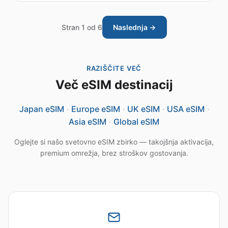
Stran 1 od 6
Naslednja →
RAZIŠČITE VEČ
Več eSIM destinacij
Japan eSIM
·
Europe eSIM
·
UK eSIM
·
USA eSIM
·
Asia eSIM
·
Global eSIM
Oglejte si našo svetovno eSIM zbirko — takojšnja aktivacija,
premium omrežja, brez stroškov gostovanja.