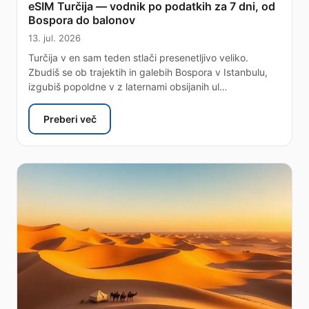
eSIM Turčija — vodnik po podatkih za 7 dni, od
Bospora do balonov
13. jul. 2026
Turčija v en sam teden stlači presenetljivo veliko.
Zbudiš se ob trajektih in galebih Bospora v Istanbulu,
izgubiš popoldne v z laternami obsijanih ul…
Preberi več
: eSIM Turčija — vodnik po podatkih za 7 dni, od B