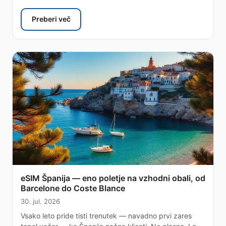
Preberi več
: eSIM Kajmanski otoki — pošten vodnik po podatk
eSIM Španija — eno poletje na vzhodni obali, od
Barcelone do Coste Blance
30. jul. 2026
Vsako leto pride tisti trenutek — navadno prvi zares