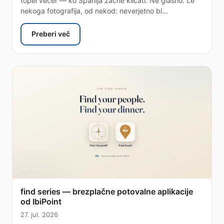
topel večer — ko Španija začne klicati. Ne glasno. Le
nekoga fotografija, od nekod: neverjetno bi…
Preberi več
: eSIM Španija — eno poletje na vzhodni obali, od 
find series — brezplačne potovalne aplikacije
od IbiPoint
27. jul. 2026