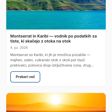
Montserrat in Karibi — vodnik po podatkih za
tiste, ki skačejo z otoka na otok
4. jul. 2026
Montserrat so Karibi, ki jih je množica pozabila —
majhen, zelen, vulkanski otok z okoli pet tisoč
prebivalci, polovica divja izključitvena cona, drug…
Preberi več
: Montserrat in Karibi — vodnik po podatkih za tiste