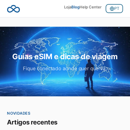
Loja
Blog
Help Center
PT
Guias eSIM e dicas de viagem
Fique conectado aonde quer que vá.
NOVIDADES
Artigos recentes