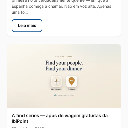
primeira noite verdadeiramente quente — em que a
Espanha começa a chamar. Não em voz alta. Apenas
uma fo…
Leia mais
: eSIM Espanha — um verão na costa leste, de Barce
A find series — apps de viagem gratuitas da
IbiPoint