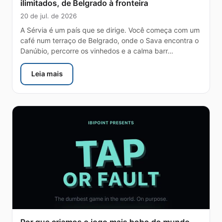
ilimitados, de Belgrado à fronteira
20 de jul. de 2026
A Sérvia é um país que se dirige. Você começa com um
café num terraço de Belgrado, onde o Sava encontra o
Danúbio, percorre os vinhedos e a calma barr…
Leia mais
: eSIM Sérvia — o guia honesto de dados ilimitados, 